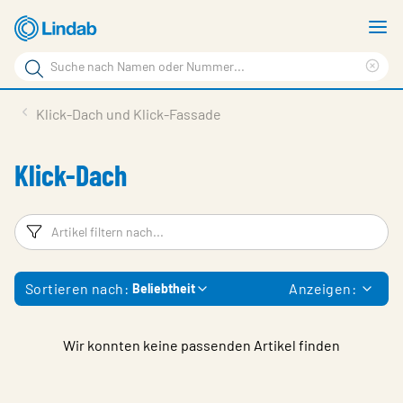
Zum
M
Hauptinhalt
a
Suchbegriff
springen
Suc
Seite
lös
Produkte
Klick-Dach und Klick-Fassade
durchsuchen
Service & support
Klick-Dach
Inspiration
Referenzen
Filter
Ar
Über Lindab Profil
Sortieren nach:
Anzeigen:
Beliebtheit
Kontakt
Wähle Sprache
Germany - Profile
Wir konnten keine passenden Artikel finden