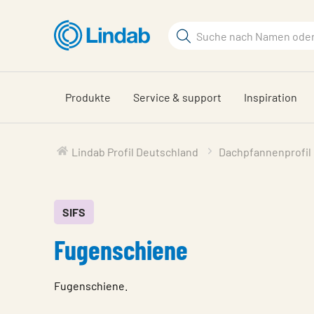
Zum
Hauptinhalt
Suchbegriff
springen
Seite
durchsuchen
Produkte
Service & support
Inspiration
Lindab Profil Deutschland
Dachpfannenprofil
SIFS
Fugenschiene
Fugenschiene.
Eigenschaften
Wert