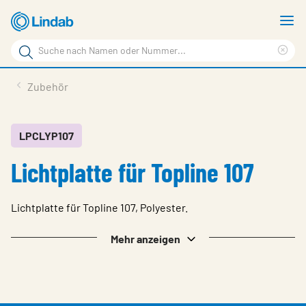
Zum
M
Hauptinhalt
a
Suchbegriff
springen
Suc
Seite
lös
Produkte
Zubehör
durchsuchen
Service & support
Inspiration
LPCLYP107
Lichtplatte für Topline 107
Referenzen
Über Lindab Profil
Lichtplatte für Topline 107, Polyester.
Kontakt
Mehr anzeigen
Wähle Sprache
Germany - Profile