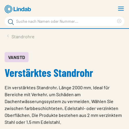
Zum
M
Hauptinhalt
a
Suchbegriff
springen
Suc
Seite
lös
Produkte
Standrohre
durchsuchen
Service & support
Inspiration
VANSTD
Verstärktes Standrohr
Referenzen
Über Lindab Profil
Ein verstärktes Standrohr, Länge 2000 mm. Ideal für
Kontakt
Bereiche mit Verkehr, um Schäden am
Dachentwässerungssystem zu vermeiden. Wählen Sie
Wähle Sprache
Germany - Profile
zwischen farbbeschichteten, Edelstahl- oder verzinkten
Oberflächen. Die Produkte bestehen aus 2 mm verzinktem
Stahl oder 1,5 mm Edelstahl.