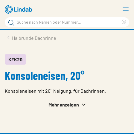
Zum
M
Hauptinhalt
a
Suchbegriff
springen
Suc
Seite
lös
Produkte
Halbrunde Dachrinne
durchsuchen
Service & support
Inspiration
KFK20
Konsoleneisen, 20°
Referenzen
Über Lindab Profil
Konsoleneisen mit 20° Neigung, für Dachrinnen.
Kontakt
Mehr anzeigen
Wähle Sprache
Germany - Profile