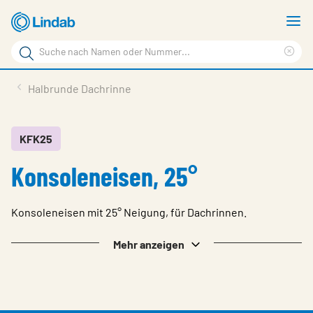
Zum
M
Hauptinhalt
a
Suchbegriff
springen
Suc
Seite
lös
Produkte
Halbrunde Dachrinne
durchsuchen
Service & support
Inspiration
KFK25
Konsoleneisen, 25°
Referenzen
Über Lindab Profil
Konsoleneisen mit 25° Neigung, für Dachrinnen.
Kontakt
Mehr anzeigen
Wähle Sprache
Germany - Profile