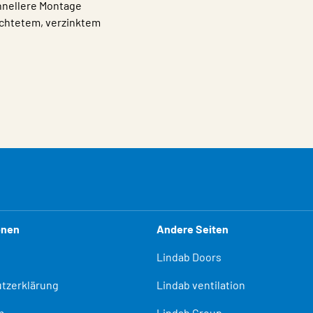
hnellere Montage
ichtetem, verzinktem
onen
Andere Seiten
Lindab Doors
tzerklärung
Lindab ventilation
m
Lindab Group