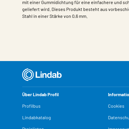
mit einer Gummidichtung für eine einfachere und sc
geliefert wird. Dieses Produkt besteht aus vorbesch
Stahl in einer Stärke von 0,6 mm.
Eigenschaften
Wert
Über Lindab Profil
Informati
Profilbus
Cookies
Lindabkatalog
Datenschu
Preislisten
Impressu