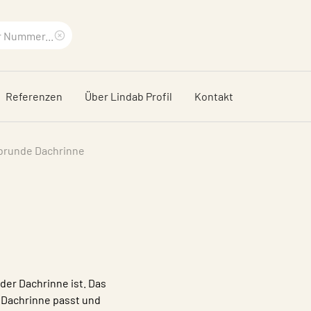
Suchbegriff
löschen
Referenzen
Über Lindab Profil
Kontakt
brunde Dachrinne
 der Dachrinne ist.
Das
e Dachrinne passt und