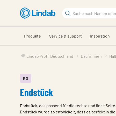
Zum
Hauptinhalt
Suchbegriff
springen
Seite
durchsuchen
Produkte
Service & support
Inspiration
Lindab Profil Deutschland
Dachrinnen
Hal
RG
Endstück
Endstück, das passend für die rechte und linke Seite
Endstück wurde so entwickelt, dass es perfekt in di