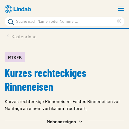
Zum
M
Hauptinhalt
a
Suchbegriff
springen
Suc
Seite
lös
Produkte
Kastenrinne
durchsuchen
Service & support
Inspiration
RTKFK
Kurzes rechteckiges
Referenzen
Über Lindab Profil
Rinneneisen
Kontakt
Kurzes rechteckige Rinneneisen. Festes Rinneneisen zur
Wähle Sprache
Germany - Profile
Montage an einem vertikalem Traufbrett.
Mehr anzeigen