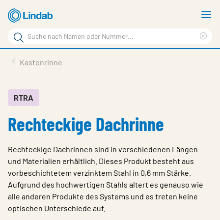
Zum
M
Hauptinhalt
a
Suchbegriff
springen
Suc
Seite
lös
Produkte
Kastenrinne
durchsuchen
Service & support
Inspiration
RTRA
Rechteckige Dachrinne
Referenzen
Über Lindab Profil
Rechteckige Dachrinnen sind in verschiedenen Längen
Kontakt
und Materialien erhältlich. Dieses Produkt besteht aus
vorbeschichtetem verzinktem Stahl in 0,6 mm Stärke.
Wähle Sprache
Germany - Profile
Aufgrund des hochwertigen Stahls altert es genauso wie
alle anderen Produkte des Systems und es treten keine
optischen Unterschiede auf.