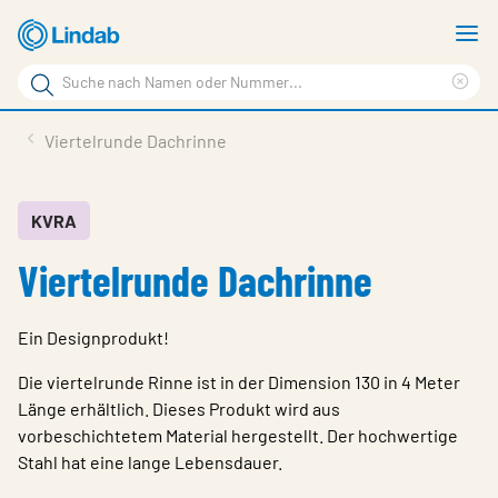
Zum
M
Hauptinhalt
a
Suchbegriff
springen
Suc
Seite
lös
Produkte
Viertelrunde Dachrinne
durchsuchen
Service & support
Inspiration
KVRA
Viertelrunde Dachrinne
Referenzen
Über Lindab Profil
Ein Designprodukt!
Kontakt
Die viertelrunde Rinne ist in der Dimension 130 in 4 Meter
Wähle Sprache
Länge erhältlich. Dieses Produkt wird aus
Germany - Profile
vorbeschichtetem Material hergestellt. Der hochwertige
Stahl hat eine lange Lebensdauer.