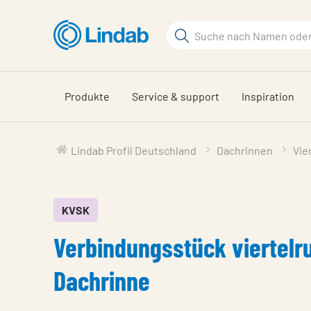
Zum
Hauptinhalt
Suchbegriff
springen
Seite
durchsuchen
Produkte
Service & support
Inspiration
Lindab Profil Deutschland
Dachrinnen
Vie
KVSK
Verbindungsstück viertelr
Dachrinne