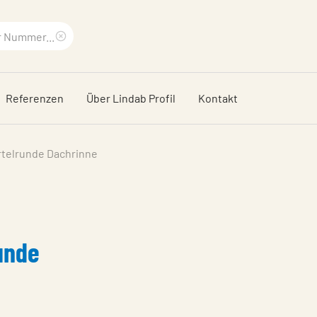
Suchbegriff
löschen
Referenzen
Über Lindab Profil
Kontakt
rtelrunde Dachrinne
unde