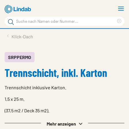
Zum
M
Hauptinhalt
a
Suchbegriff
springen
Suc
Seite
lös
Produkte
Klick-Dach
durchsuchen
Service & support
Inspiration
SRPPERMO
Trennschicht, inkl. Karton
Referenzen
Über Lindab Profil
Trennschicht inklusive Karton.
Kontakt
1,5 x 25 m.
Wähle Sprache
Germany - Profile
(37,5 m2 / Deck 35 m2).
Mehr anzeigen