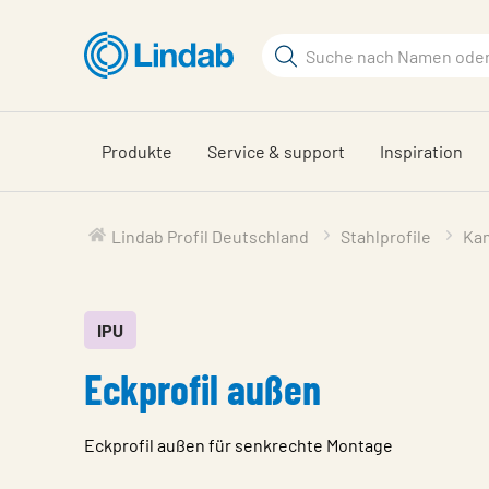
Zum
Hauptinhalt
Suchbegriff
springen
Seite
durchsuchen
Produkte
Service & support
Inspiration
Lindab Profil Deutschland
Stahlprofile
Kan
IPU
Eckprofil außen
Eckprofil außen für senkrechte Montage
Eigenschaften
Wert