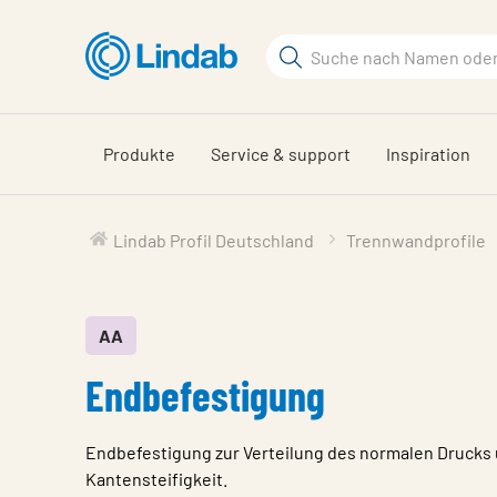
Zum
Hauptinhalt
Suchbegriff
springen
Seite
durchsuchen
Produkte
Service & support
Inspiration
Lindab Profil Deutschland
Trennwandprofile
AA
Endbefestigung
Endbefestigung zur Verteilung des normalen Drucks
Kantensteifigkeit.