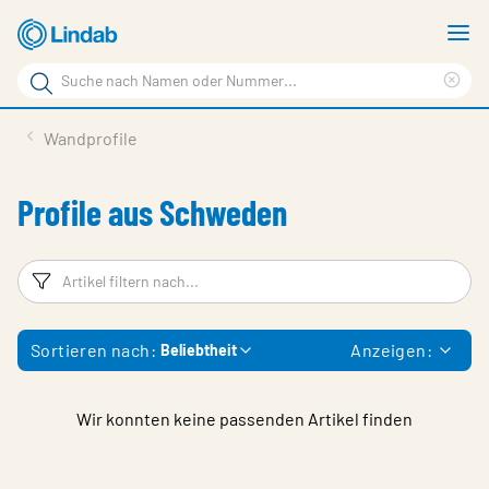
Zum
M
Hauptinhalt
a
Suchbegriff
springen
Suc
Seite
lös
Produkte
Wandprofile
durchsuchen
Service & support
Profile aus Schweden
Inspiration
Referenzen
Filter
Ar
Über Lindab Profil
Sortieren nach:
Anzeigen:
Beliebtheit
Kontakt
Wähle Sprache
Germany - Profile
Wir konnten keine passenden Artikel finden