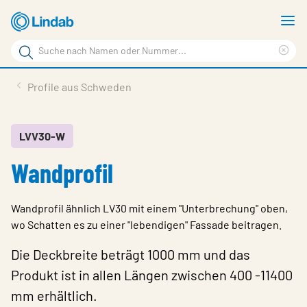
Zum
M
Hauptinhalt
a
Suchbegriff
springen
Suc
Seite
lös
Produkte
Profile aus Schweden
durchsuchen
Service & support
Inspiration
LVV30-W
Wandprofil
Referenzen
Über Lindab Profil
Wandprofil ähnlich LV30 mit einem "Unterbrechung" oben,
Kontakt
wo Schatten es zu einer "lebendigen" Fassade beitragen.
Wähle Sprache
Die Deckbreite beträgt 1000 mm und das
Germany - Profile
Produkt ist in allen Längen zwischen 400 -11400
mm erhältlich.